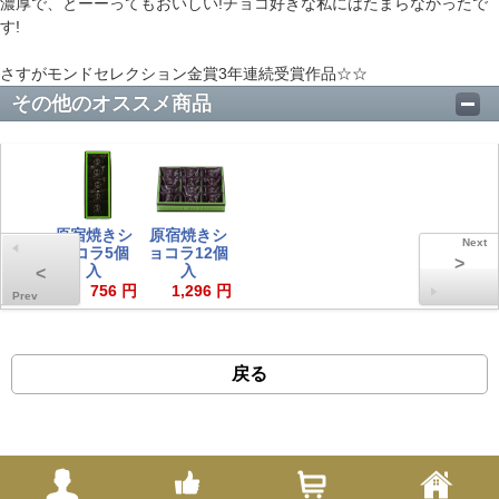
濃厚で、とーーってもおいしい!チョコ好きな私にはたまらなかったで
す!
さすがモンドセレクション金賞3年連続受賞作品☆☆
その他のオススメ商品
原宿焼きシ
原宿焼きシ
ョコラ5個
ョコラ12個
>
入
入
<
756 円
1,296 円
戻る