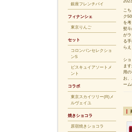
20
銀座フレンチパイ
こち
ク5
フィナンシェ
を考
東京りんご
熨斗
がラ
セット
る手
らえ
コロンバンセレクショ
ンS
ショ
ます
ビスキュイアソートメ
用の
ント
お、
ーム(
コラボ
東京スカイツリー(R)メ
ルヴェイユ
焼きショコラ
原宿焼きショコラ