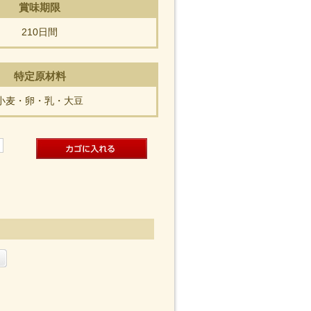
賞味期限
210日間
特定原材料
小麦・卵・乳・大豆