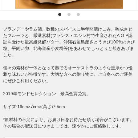
ブランデーやラム酒、数種のスパイスに半年間漬けこみ、熟成させ
たフルーツと、厳選素材(フランス・エシレ村で生産されたA.O.P認
証を受けた最高級発酵バター、沖縄石垣島産さとうきび100%のきび
糖、平飼い卵、北海道産小麦粉等)をあわせてしっとりと焼きあげま
した。
個々の素材が一体となって奏でるオーケストラのような重厚かつ優
雅な味わいが特徴です。大切な方への贈り物に、ご自身へのご褒美
にぜひご利用ください。
2019年モンドセレクション 最高金賞受賞。
サイズ:16cm×7cm×(高さ)7.5cm
*原材料の不足により、お届け日をお待たせ頂く場合がございます。
その場合の配送日につきましては、速やかにご連絡致します。