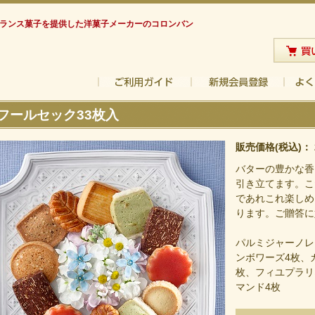
フランス菓子を提供した洋菓子メーカーのコロンバン
フールセック33枚入
販売価格(税込)：
バターの豊かな香
引き立てます。こ
であれこれ楽しめ
ります。ご贈答に
パルミジャーノレ
ンボワーズ4枚、
枚、フィユプラリ
マンド4枚