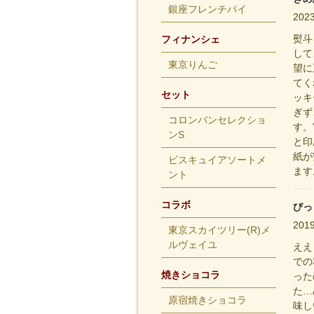
銀座フレンチパイ
20
熨斗
フィナンシェ
して
東京りんご
望に
てく
セット
ッキ
ぎず
コロンバンセレクショ
す。
ンS
と印
紙が
ビスキュイアソートメ
ます
ント
コラボ
びっ
20
東京スカイツリー(R)メ
ルヴェイユ
ええ
での
焼きショコラ
った
た…
原宿焼きショコラ
味し