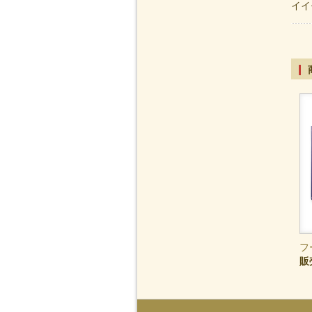
イイ
フ
販