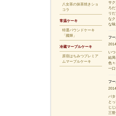
サク
八女茶の抹茶焼きショ
ろだ
コラ
リだ
なク
常温ケーキ
な味
特選パウンドケーキ
「國輝」
フー
201
冷蔵マーブルケーキ
いつ
原宿はちみつプレミア
結局
ムマーブルケーキ
色々
一口
フー
201
バタ
とっ
じじ
三世