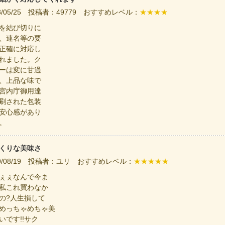
23/05/25 投稿者：49779 おすすめレベル：
★★★★
を結び切りに
、連名等の要
正確に対応し
れました。ク
ーは変に甘過
、上品な味で
宮内庁御用達
刷された包装
安心感があり
。
くりな美味さ
19/08/19 投稿者：ユリ おすすめレベル：
★★★★★
ぇぇなんで今ま
私これ買わなか
の?人生損して
めっちゃめちゃ美
いです!!サク