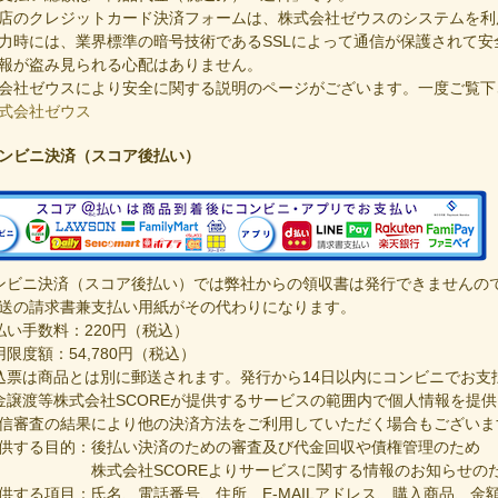
店のクレジットカード決済フォームは、株式会社ゼウスのシステムを利
力時には、業界標準の暗号技術であるSSLによって通信が保護されて
報が盗み見られる心配はありません。
会社ゼウスにより安全に関する説明のページがございます。一度ご覧下
式会社ゼウス
ンビニ決済（スコア後払い）
ンビニ決済（スコア後払い）では弊社からの領収書は発行できませんの
の請求書兼支払い用紙がその代わりになります。
払い手数料：220円（税込）
用限度額：54,780円（税込）
込票は商品とは別に郵送されます。発行から14日以内にコンビニでお支
金譲渡等株式会社SCOREが提供するサービスの範囲内で個人情報を提
審査の結果により他の決済方法をご利用していただく場合もございま
供する目的：後払い決済のための審査及び代金回収や債権管理のため
式会社SCOREよりサービスに関する情報のお知らせの
供する項目：氏名、電話番号、住所、E‐MAILアドレス、購入商品、金