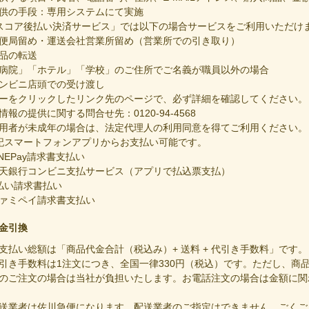
供の手段：専用システムにて実施
スコア後払い決済サービス」では以下の場合サービスをご利用いただけ
便局留め・運送会社営業所留め（営業所での引き取り）
品の転送
病院」「ホテル」「学校」のご住所でご名義が職員以外の場合
ンビニ店頭での受け渡し
ーをクリックしたリンク先のページで、必ず詳細を確認してください。
情報の提供に関する問合せ先：0120-94-4568
用者が未成年の場合は、法定代理人の利用同意を得てご利用ください。
記スマートフォンアプリからお支払い可能です。
INEPay請求書支払い
天銀行コンビニ支払サービス（アプリで払込票支払）
払い請求書払い
ァミペイ請求書支払い
金引換
支払い総額は「商品代金合計（税込み）+ 送料 + 代引き手数料」です。
引き手数料は1注文につき、全国一律330円（税込）です。ただし、商品代
のご注文の場合は当社が負担いたします。お電話注文の場合は金額に関
送業者は佐川急便になります。配送業者のご指定はできません。ごくご