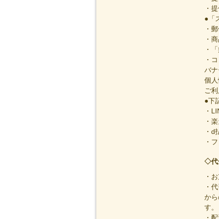
・提
●「
・郵
・商
・「
・コ
バナ
個人
ご利
●下
・L
・楽
・d
・フ
◇代
・お
・代
から
す。
・配