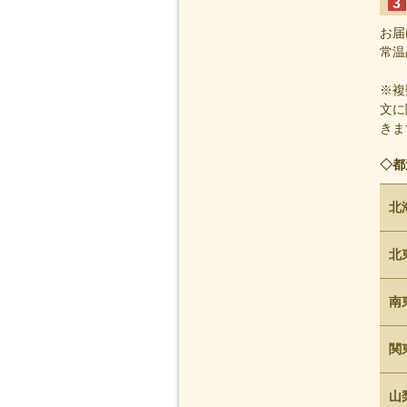
3
お届
常温
※複
文に
きま
◇都
北
北
南
関
山