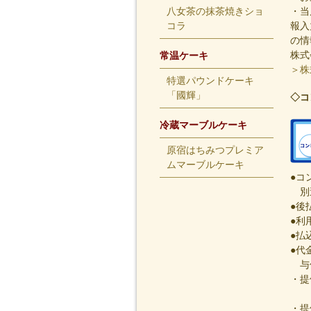
八女茶の抹茶焼きショ
・当
コラ
報入
の情
株式
常温ケーキ
＞株
特選パウンドケーキ
「國輝」
◇コ
冷蔵マーブルケーキ
原宿はちみつプレミア
ムマーブルケーキ
●コ
別送
●後
●利
●払
●代
与信
・提
株
・提