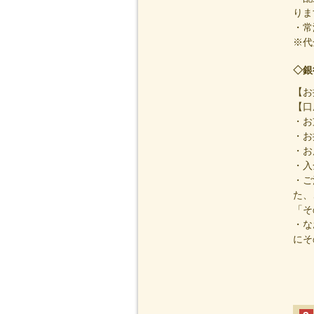
りま
・常
※代
◇銀
【お
【口
・お
・お
・お
・入
・ご
た、
「そ
・な
にそ