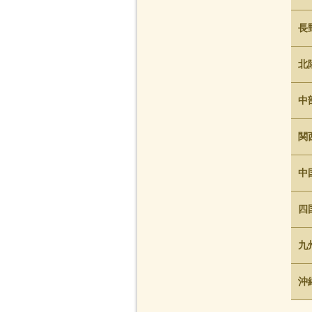
長
北
中
関
中
四
九
沖