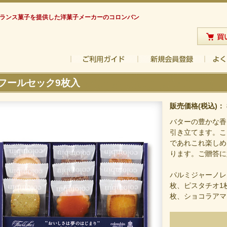
フランス菓子を提供した洋菓子メーカーのコロンバン
フールセック9枚入
販売価格(税込)：
バターの豊かな香
引き立てます。こ
であれこれ楽しめ
ります。ご贈答に
パルミジャーノレ
枚、ピスタチオ1
枚、ショコラアマ