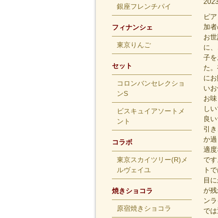
20
銀座フレンチパイ
ピア
加者
フィナンシェ
お世
東京りんご
に、
子を
セット
た。
にお
コロンバンセレクショ
いお
ンS
お味
しい
ビスキュイアソートメ
良い
ント
引き
か過
コラボ
適度
東京スカイツリー(R)メ
です
ルヴェイユ
トで
目に
が残
焼きショコラ
ンラ
原宿焼きショコラ
では