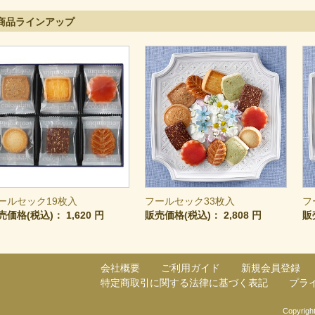
商品ラインアップ
ールセック19枚入
フールセック33枚入
フ
売価格(税込)：
1,620 円
販売価格(税込)：
2,808 円
販
会社概要
ご利用ガイド
新規会員登録
特定商取引に関する法律に基づく表記
プラ
Copyright