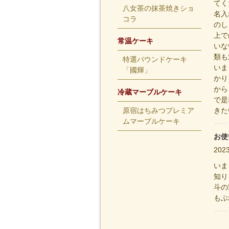
てく
八女茶の抹茶焼きショ
名入
コラ
のし
上で
常温ケーキ
いな
類も
特選パウンドケーキ
いま
「國輝」
かり
から
冷蔵マーブルケーキ
で是
原宿はちみつプレミア
きた
ムマーブルケーキ
お使
20
いま
知り
斗の
もぶ