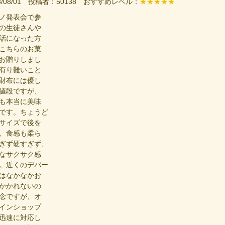
23/08/01 投稿者：50138 おすすめレベル：
★★★★★
ノ発表会で参
の生徒さんや
話になった方
こちらのお菓
お贈りしまし
有り難いこと
財布には優し
値段ですが、
も本当に美味
です。ちょうど
サイズで後を
、食感も柔ら
ぎず硬すぎず、
なサクサク感
。近くのデパー
はなかなかお
かかれないの
念ですが、オ
インショップ
迅速に対応し