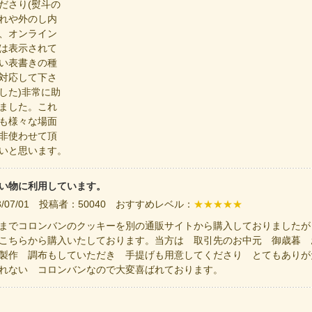
ださり(熨斗の
れや外のし内
、オンライン
は表示されて
い表書きの種
対応して下さ
した)非常に助
ました。これ
も様々な場面
非使わせて頂
いと思います。
い物に利用しています。
23/07/01 投稿者：50040 おすすめレベル：
★★★★★
までコロンバンのクッキーを別の通販サイトから購入しておりましたが
こちらから購入いたしております。当方は 取引先のお中元 御歳暮 
製作 調布もしていただき 手提げも用意してくださり とてもありが
れない コロンバンなので大変喜ばれております。