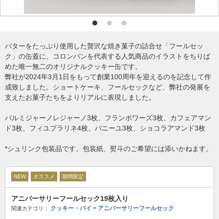
バターをたっぷり使用した贅沢な焼き菓子の詰合せ「フールセッ
ク」の缶蓋に、コロンバンを代表する人気商品のイラストをちりば
めた唯一無二のオリジナルクッキー缶です。
弊社が2024年3月1日をもって創業100周年を迎えるのを記念して作
成致しました。ショートケーキ、フールセックなど、弊社の発展を
支えたお菓子たちをよりリアルに表現しました。
パルミジャーノレジャーノ3枚、フランボワーズ3枚、カフェアマン
ド3枚、フィユプラリネ4枚、バニーユ3枚、ショコラアマンド3枚
*シュリンク包装品です。包装紙、熨斗のご希望には添いかねます。
NEW
オススメ
期間限定
アニバーサリーフールセック19枚入り
クッキー・パイ
>
アニバーサリーフールセック
関連カテゴリ：